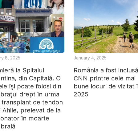
ry 8, 2025
January 4, 2025
ieră la Spitalul
România a fost inclus
ntina, din Capitală. O
CNN printre cele mai
ie îşi poate folosi din
bune locuri de vizitat 
braţul drept în urma
2025
 transplant de tendon
ui Ahile, prelevat de la
onator în moarte
brală