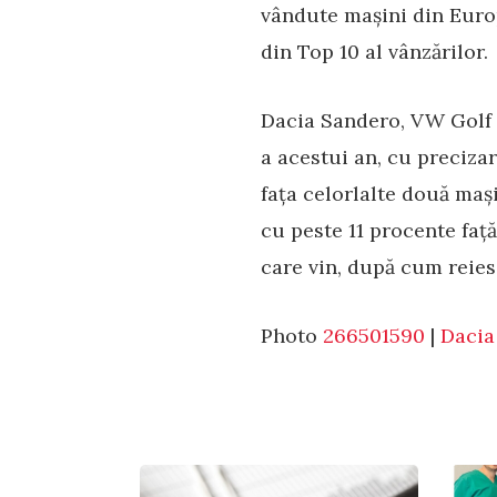
vândute mașini din Europa
din Top 10 al vânzărilor.
Dacia Sandero, VW Golf 
a acestui an, cu preciza
fața celorlalte două maș
cu peste 11 procente faț
care vin, după cum reiese
Photo
266501590
|
Dacia