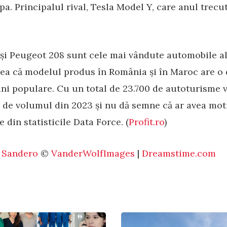
. Principalul rival, Tesla Model Y, care anul trecut 
și Peugeot 208 sunt cele mai vândute automobile al
rea că modelul produs în România și în Maroc are o 
ini populare. Cu un total de 23.700 de autoturisme 
ă de volumul din 2023 și nu dă semne că ar avea moti
 din statisticile Data Force. (
Profit.ro
)
 Sandero
©
VanderWolfImages
|
Dreamstime.com