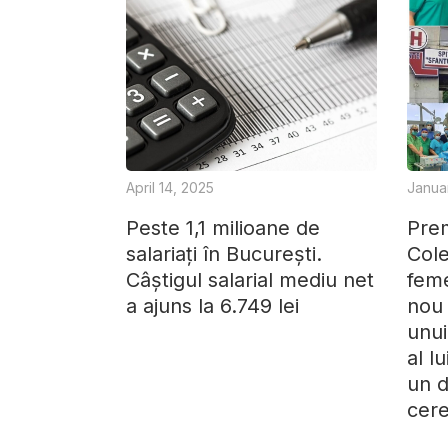
April 14, 2025
Janua
Peste 1,1 milioane de
Prem
salariați în București.
Cole
Câștigul salarial mediu net
feme
a ajuns la 6.749 lei
nou 
unui
al l
un d
cere