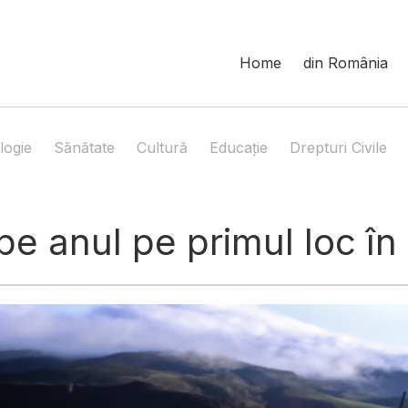
Home
din România
logie
Sănătate
Cultură
Educație
Drepturi Civile
e anul pe primul loc în