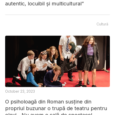
autentic, locuibil și multicultural”
Cultură
October 23, 2023
O psiholoagă din Roman susține din
propriul buzunar o trupă de teatru pentru
elevi. „Nu avem o sală de spectacol,