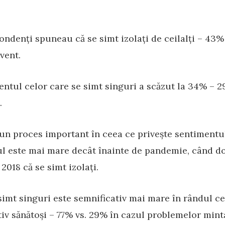
ondenți spuneau că se simt izolați de ceilalți – 43
vent.
centul celor care se simt singuri a scăzut la 34% – 
.
un proces important în ceea ce privește sentimentul
ul este mai mare decât înainte de pandemie, când do
2018 că se simt izolați.
simt singuri este semnificativ mai mare în rândul c
ativ sănătoși – 77% vs. 29% în cazul problemelor mint