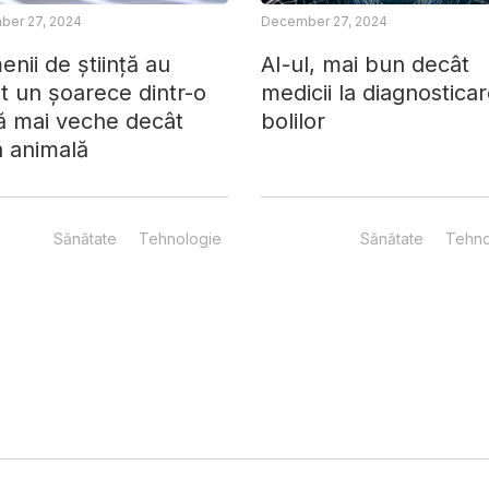
er 27, 2024
December 27, 2024
nii de știință au
AI-ul, mai bun decât
t un șoarece dintr-o
medicii la diagnostica
ă mai veche decât
bolilor
a animală
Sănătate
Tehnologie
Sănătate
Tehno