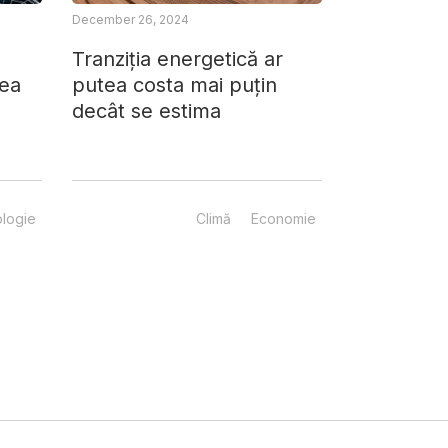
December 26, 2024
Tranziția energetică ar
rea
putea costa mai puțin
decât se estima
logie
Climă
Economie