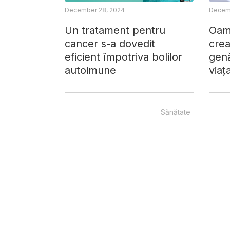
December 28, 2024
Decemb
Un tratament pentru
Oame
cancer s-a dovedit
crea
eficient împotriva bolilor
gen
autoimune
viaț
Sănătate