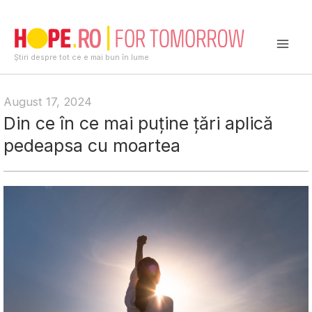
Skip
to
content
Mai
Știri despre tot ce e mai bun în lume
Men
August 17, 2024
Din ce în ce mai puține țări aplică
pedeapsa cu moartea