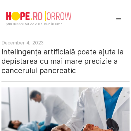
Skip
to
content
Mai
Știri despre tot ce e mai bun în lume
Men
December 4, 2023
Intelingența artificială poate ajuta la
depistarea cu mai mare precizie a
cancerului pancreatic