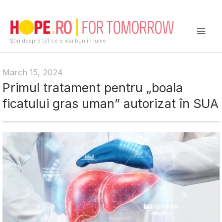
Skip
to
content
Mai
Știri despre tot ce e mai bun în lume
Men
March 15, 2024
Primul tratament pentru „boala
ficatului gras uman” autorizat în SUA