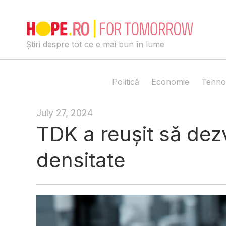
Skip
to
content
Știri despre tot ce e mai bun în lume
Politică
Economie
Tehno
July 27, 2024
TDK a reușit să dezv
densitate