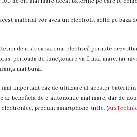
 100 de ori mai mare decât bateriile pe care le come
 acest material vor avea un electrolit solid pe bază de
ateriei de a stoca sarcina electrică permite dezvolt
lus, perioada de funcționare va fi mai mare, iar niv
guranță mai bună.
 mai important caz de utilizare al acestor baterii în 
are ar beneficia de o autonomie mai mare, dar de no
le electronice, precum smartphone-urile. (
ArsTechni