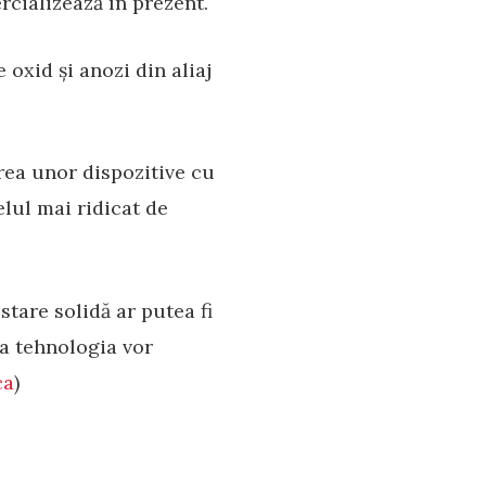
rcializează în prezent.
 oxid și anozi din aliaj
area unor dispozitive cu
elul mai ridicat de
stare solidă ar putea fi
ua tehnologia vor
ca
)