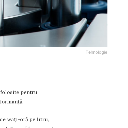
Tehnologie
folosite pentru
rformanță.
e wați-oră pe litru,