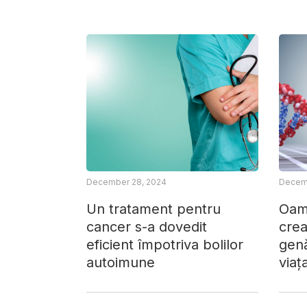
December 28, 2024
Decemb
Un tratament pentru
Oame
cancer s-a dovedit
crea
eficient împotriva bolilor
gen
autoimune
viaț