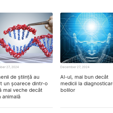
er 27, 2024
December 27, 2024
nii de știință au
AI-ul, mai bun decât
t un șoarece dintr-o
medicii la diagnostica
ă mai veche decât
bolilor
a animală