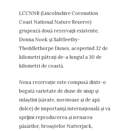
LCCNNR (Lincolnshire Coronation
Coast National Nature Reserve)
grupează două rezervații existente,
Donna Nook și Saltfleetby-
Theddlethorpe Dunes, acoperind 32 de
kilometri pătrați de-a lungul a 30 de
kilometri de coastă.
Noua rezervație este compusă dintr-o
bogată varietate de dune de nisip și
mlaștini (sărate, noroioase și de apă
dulce) de importanță internațională și va
sprijini reproducerea și iernarea
păsărilor, broaștelor Natterjack,