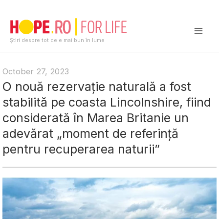
Skip
to
content
Mai
Știri despre tot ce e mai bun în lume
Men
October 27, 2023
O nouă rezervație naturală a fost
stabilită pe coasta Lincolnshire, fiind
considerată în Marea Britanie un
adevărat „moment de referință
pentru recuperarea naturii”