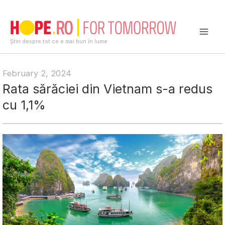
Skip
to
content
Mai
Știri despre tot ce e mai bun în lume
Men
February 2, 2024
Rata sărăciei din Vietnam s-a redus
cu 1,1%