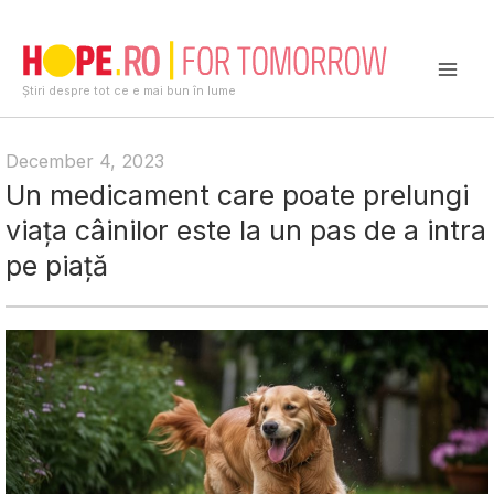
Skip
to
content
Mai
Știri despre tot ce e mai bun în lume
Men
December 4, 2023
Un medicament care poate prelungi
viața câinilor este la un pas de a intra
pe piață