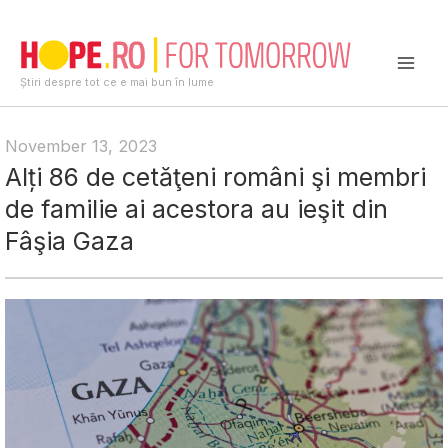
Skip
to
content
Mai
Știri despre tot ce e mai bun în lume
Men
November 13, 2023
Alți 86 de cetăţeni români şi membri
de familie ai acestora au ieşit din
Fâşia Gaza