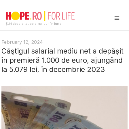
Skip
to
content
Mai
Știri despre tot ce e mai bun în lume
Men
February 12, 2024
Câştigul salarial mediu net a depășit
în premieră 1.000 de euro, ajungând
la 5.079 lei, în decembrie 2023