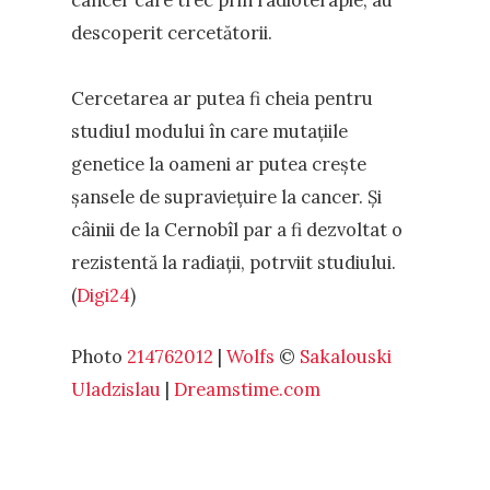
descoperit cercetătorii.
Cercetarea ar putea fi cheia pentru
studiul modului în care mutațiile
genetice la oameni ar putea crește
șansele de supraviețuire la cancer. Și
câinii de la Cernobîl par a fi dezvoltat o
rezistentă la radiații, potrviit studiului.
(
Digi24
)
Photo
214762012
|
Wolfs
©
Sakalouski
Uladzislau
|
Dreamstime.com