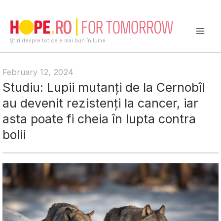
Skip
to
content
Mai
Știri despre tot ce e mai bun în lume
Men
February 12, 2024
Studiu: Lupii mutanți de la Cernobîl
au devenit rezistenți la cancer, iar
asta poate fi cheia în lupta contra
bolii