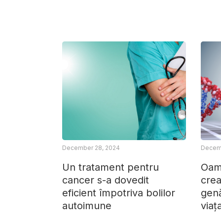
December 28, 2024
Decemb
Un tratament pentru
Oame
cancer s-a dovedit
crea
eficient împotriva bolilor
gen
autoimune
viaț