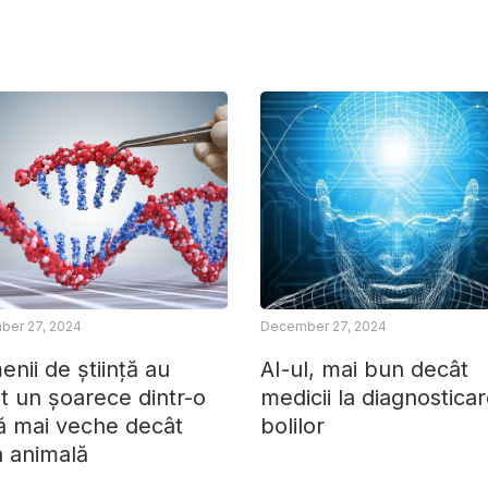
er 27, 2024
December 27, 2024
nii de știință au
AI-ul, mai bun decât
t un șoarece dintr-o
medicii la diagnostica
ă mai veche decât
bolilor
a animală