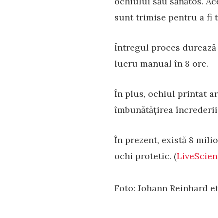
ochiului său sănătos. Ac
sunt trimise pentru a fi 
Întregul proces durează 
lucru manual în 8 ore.
În plus, ochiul printat a
îmbunătățirea încrederii 
În prezent, există 8 mil
ochi protetic. (
LiveScien
Foto: Johann Reinhard e