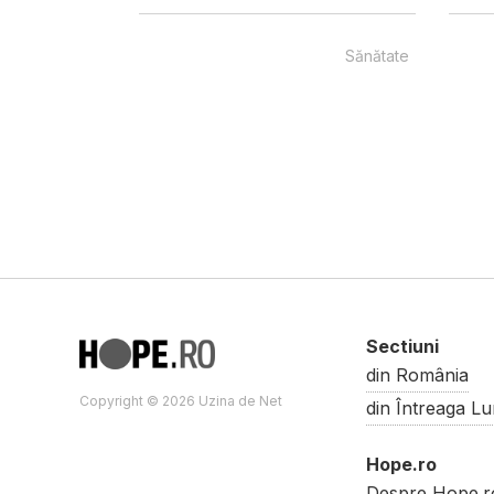
Sănătate
Sectiuni
din România
Copyright © 2026 Uzina de Net
din Întreaga L
Hope.ro
Despre Hope.r