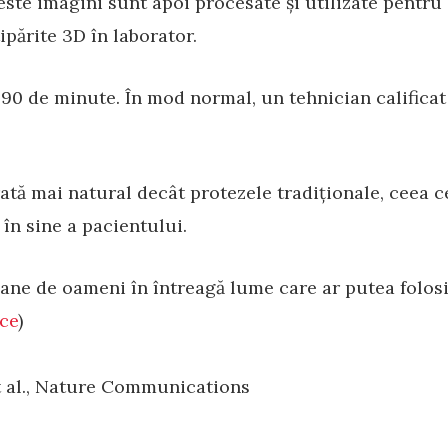
este imagini sunt apoi procesate și utilizate pentru 
tipărite 3D în laborator.
90 de minute. În mod normal, un tehnician calificat
rată mai natural decât protezele tradiționale, ceea c
în sine a pacientului.
ioane de oameni în întreagă lume care ar putea folosi
ce
)
t al., Nature Communications