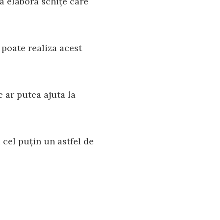
a elabora schițe care
 poate realiza acest
e ar putea ajuta la
 cel puțin un astfel de