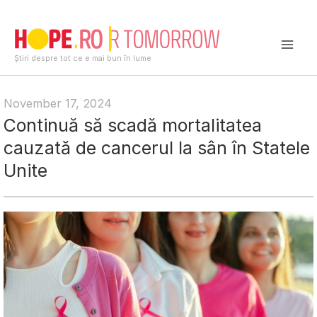
Skip
to
content
Mai
Știri despre tot ce e mai bun în lume
Men
November 17, 2024
Continuă să scadă mortalitatea
cauzată de cancerul la sân în Statele
Unite