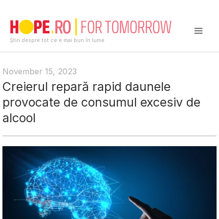
Skip
to
content
Mai
Știri despre tot ce e mai bun în lume
Men
November 15, 2023
Creierul repară rapid daunele
provocate de consumul excesiv de
alcool