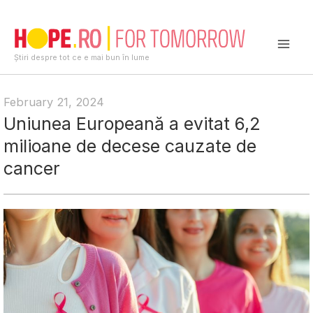
Skip
to
content
Mai
Știri despre tot ce e mai bun în lume
Men
February 21, 2024
Uniunea Europeană a evitat 6,2
milioane de decese cauzate de
cancer