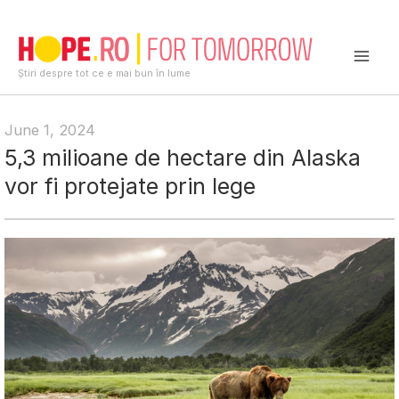
Skip
to
content
Mai
Știri despre tot ce e mai bun în lume
Men
June 1, 2024
5,3 milioane de hectare din Alaska
vor fi protejate prin lege