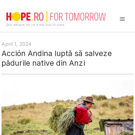
Skip
to
content
Mai
Știri despre tot ce e mai bun în lume
Men
April 1, 2024
Acción Andina luptă să salveze
pădurile native din Anzi