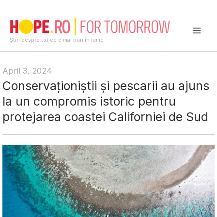
Skip
to
content
Mai
Știri despre tot ce e mai bun în lume
Men
April 3, 2024
Conservaționiștii și pescarii au ajuns
la un compromis istoric pentru
protejarea coastei Californiei de Sud