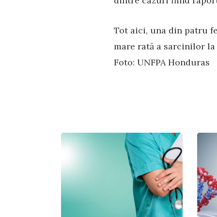
dintre cazuri fiind rapor
Tot aici, una din patru f
mare rată a sarcinilor la
Foto: UNFPA Honduras