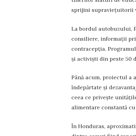
sprijini supraviețuitorii
La bordul autobuzului, fe
consiliere, informații pr
contracepția. Programul 
și activiști din peste 50 
Până acum, proiectul a aj
îndepărtate și dezavanta
ceea ce privește unitățil
alimentare constantă cu 
În Honduras, aproximativ