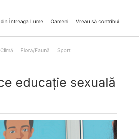
din Întreaga Lume
Oameni
Vreau să contribui
Climă
Floră/Faună
Sport
ce educație sexuală