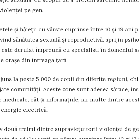
 violenței pe gen.
tele și băieții cu vârste cuprinse între 10 și 19 ani 
ivind sănătatea sexuală și reproductivă, sprijin psiho
este derulat împreună cu specialiști în domeniul săn
de orașe din întreaga țară.
uns la peste 5 000 de copii din diferite regiuni, chi
jate comunități. Aceste zone sunt adesea sărace, insu
e medicale, cât și informațiile, iar multe dintre ace
energie electrică.
 două treimi dintre supraviețuitorii violenței de g