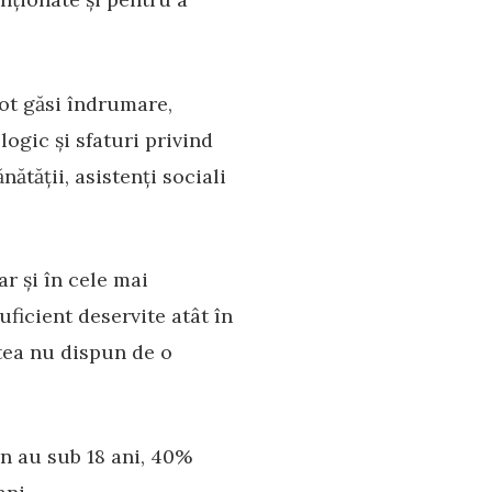
pot găsi îndrumare,
logic și sfaturi privind
ătății, asistenți sociali
ar și în cele mai
ficient deservite atât în
stea nu dispun de o
en au sub 18 ani, 40%