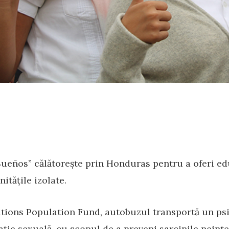
Sueños” călătorește prin Honduras pentru a oferi ed
itățile izolate.
tions Population Fund, autobuzul transportă un psi
ație sexuală, cu scopul de a preveni sarcinile neint