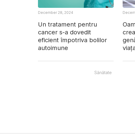
December 28, 2024
Decemb
Un tratament pentru
Oame
cancer s-a dovedit
crea
eficient împotriva bolilor
gen
autoimune
viaț
Sănătate