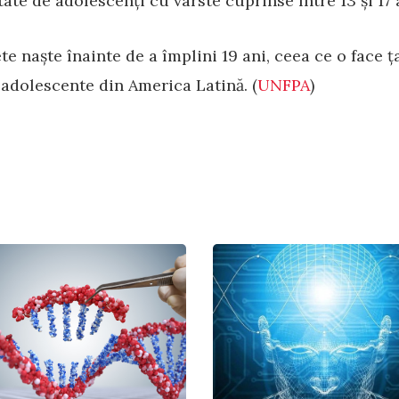
tate de adolescenți cu vârste cuprinse între 13 și 17 
ete naște înainte de a împlini 19 ani, ceea ce o face
 adolescente din America Latină. (
UNFPA
)