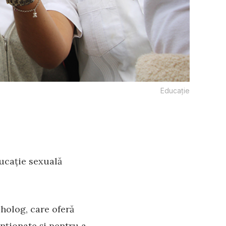
Educație
ucație sexuală
holog, care oferă
enționate și pentru a