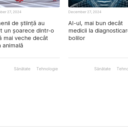
er 27, 2024
December 27, 2024
nii de știință au
AI-ul, mai bun decât
t un șoarece dintr-o
medicii la diagnostica
ă mai veche decât
bolilor
a animală
Sănătate
Tehnologie
Sănătate
Tehno