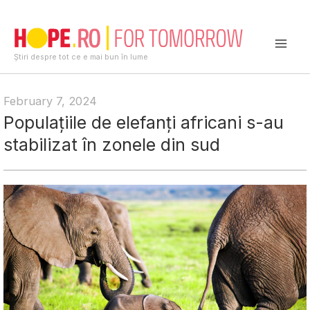
Skip
to
content
Mai
Știri despre tot ce e mai bun în lume
Men
February 7, 2024
Populațiile de elefanți africani s-au
stabilizat în zonele din sud