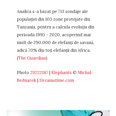
Analiza s-a bazat pe 713 sondaje ale
populației din 103 zone protejate din
Tanzania, pentru a calcula evoluția din
perioada 1995 – 2020, acoperind mai
mult de 290.000 de elefanți de savană,
adică 70% din toți elefanții din Africa.
(
The Guardian
)
Photo
29222187
|
Elephants
©
Michal
Bednarek
|
Dreamstime.com