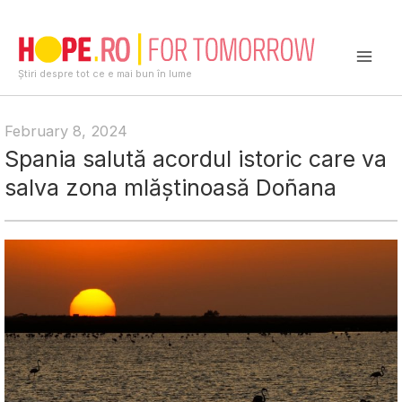
Skip
to
content
Mai
Știri despre tot ce e mai bun în lume
Men
February 8, 2024
Spania salută acordul istoric care va
salva zona mlăștinoasă Doñana