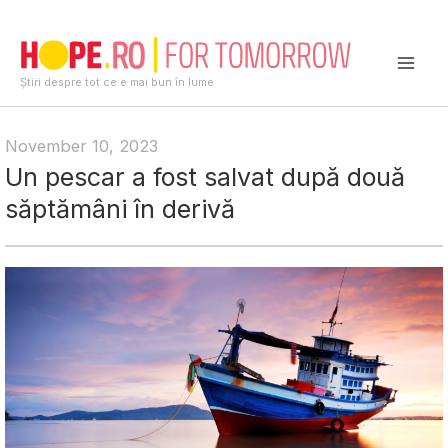
Skip
to
content
Mai
Știri despre tot ce e mai bun în lume
Men
November 10, 2023
Un pescar a fost salvat după două
săptămâni în derivă