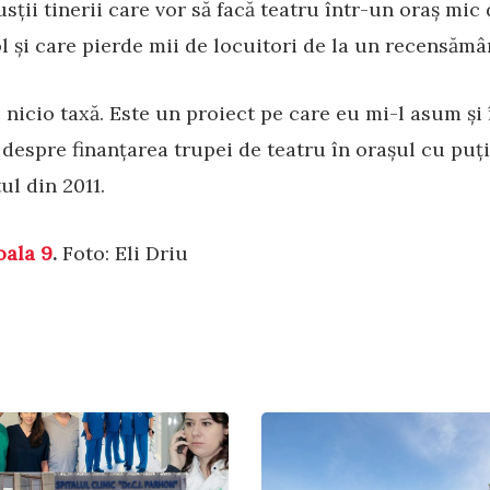
sții tinerii care vor să facă teatru într-un oraș mi
l și care pierde mii de locuitori de la un recensămân
c nicio taxă. Este un proiect pe care eu mi-l asum și î
a despre finanțarea trupei de teatru în orașul cu puț
ul din 2011.
oala 9
.
Foto: Eli Driu