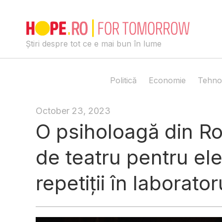
Skip
to
content
Știri despre tot ce e mai bun în lume
Politică
Economie
Tehno
October 23, 2023
O psiholoagă din Ro
de teatru pentru el
repetiții în laborato