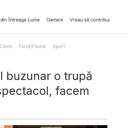
din Întreaga Lume
Oameni
Vreau să contribui
Climă
Floră/Faună
Sport
l buzunar o trupă
 spectacol, facem