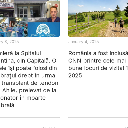
ry 8, 2025
January 4, 2025
ieră la Spitalul
România a fost inclus
ntina, din Capitală. O
CNN printre cele mai
ie îşi poate folosi din
bune locuri de vizitat 
braţul drept în urma
2025
 transplant de tendon
ui Ahile, prelevat de la
onator în moarte
brală