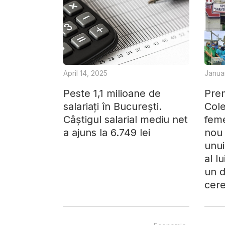
April 14, 2025
Janua
Peste 1,1 milioane de
Prem
salariați în București.
Cole
Câștigul salarial mediu net
feme
a ajuns la 6.749 lei
nou 
unui
al l
un d
cere