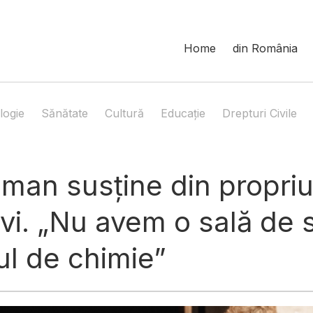
Home
din România
logie
Sănătate
Cultură
Educație
Drepturi Civile
man susține din propriu
evi. „Nu avem o sală de
rul de chimie”