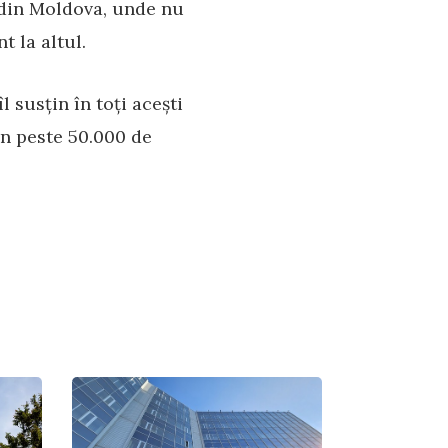
c din Moldova, unde nu
t la altul.
l susțin în toți acești
in peste 50.000 de