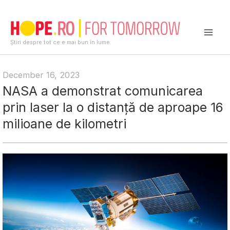
Skip
to
content
Mai
Știri despre tot ce e mai bun în lume
Men
December 16, 2023
NASA a demonstrat comunicarea
prin laser la o distanță de aproape 16
milioane de kilometri