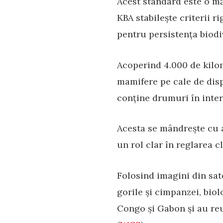
Acest standard este o mă
KBA stabilește criterii r
pentru persistența biodiv
Acoperind 4.000 de kilom
mamifere pe cale de disp
conține drumuri în inter
Acesta se mândrește cu a
un rol clar în reglarea c
Folosind imagini din sate
gorile și cimpanzei, bio
Congo și Gabon și au reu