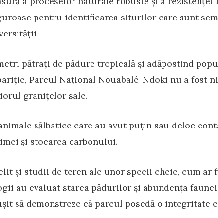
sură a proceselor naturale robuste și a rezistenței 
iguroase pentru identificarea siturilor care sunt semn
ersității.
etri pătrați de pădure tropicală și adăpostind popul
ariție, Parcul Național Nouabalé-Ndoki nu a fost ni
iorul granițelor sale.
nimale sălbatice care au avut puțin sau deloc cont
limei și stocarea carbonului.
lit și studii de teren ale unor specii cheie, cum ar f
logii au evaluat starea pădurilor și abundența faunei
șit să demonstreze că parcul posedă o integritate e