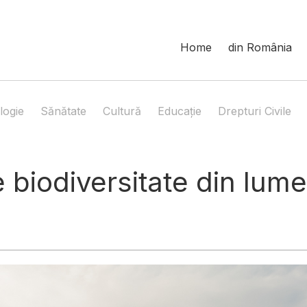
Home
din România
logie
Sănătate
Cultură
Educație
Drepturi Civile
biodiversitate din lume 