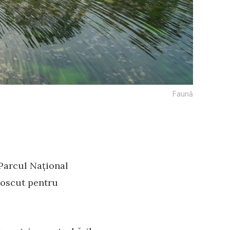
Faună
 Parcul Național
noscut pentru