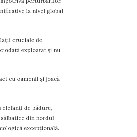
împotriva perturbărilor.
ificative la nivel global
ații cruciale de
ciodată exploatat și nu
act cu oamenii și joacă
i elefanți de pădure,
 sălbatice din nordul
cologică excepțională.