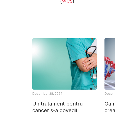
(
WCS
)
December 28, 2024
Decemb
Un tratament pentru
Oame
cancer s-a dovedit
crea