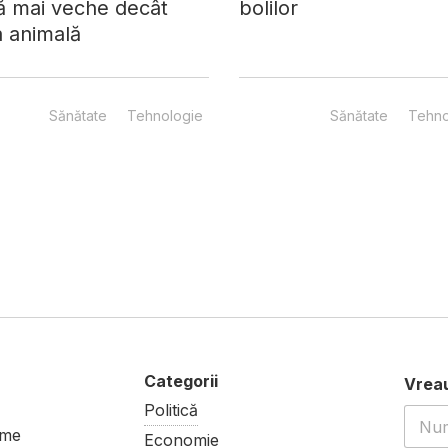
ă mai veche decât
bolilor
a animală
Sănătate
Tehnologie
Sănătate
Tehno
Politică
ume
Economie