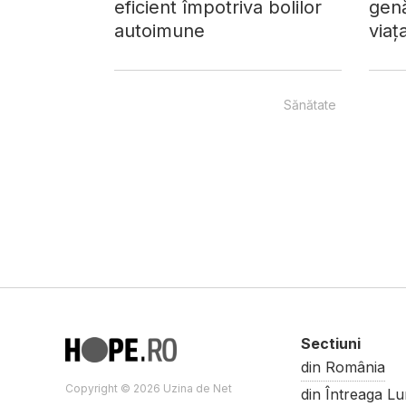
eficient împotriva bolilor
gen
autoimune
viaț
Sănătate
Sectiuni
din România
Copyright © 2026 Uzina de Net
din Întreaga L