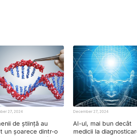
er 27, 2024
December 27, 2024
nii de știință au
AI-ul, mai bun decât
t un șoarece dintr-o
medicii la diagnostica