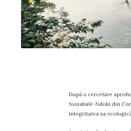
După o cercetare aprofun
Nouabalé-Ndoki din Cong
integritatea sa ecologică