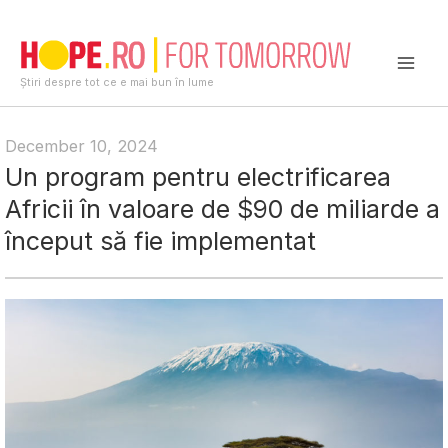
Skip
to
content
Mai
Știri despre tot ce e mai bun în lume
Men
December 10, 2024
Un program pentru electrificarea
Africii în valoare de $90 de miliarde a
început să fie implementat