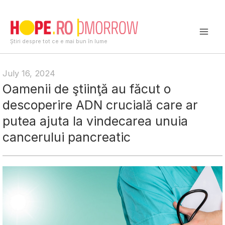
Skip
to
content
Mai
Știri despre tot ce e mai bun în lume
Men
July 16, 2024
Oamenii de ştiinţă au făcut o
descoperire ADN crucială care ar
putea ajuta la vindecarea unuia
cancerului pancreatic