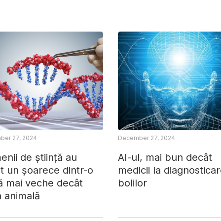
er 27, 2024
December 27, 2024
nii de știință au
AI-ul, mai bun decât
t un șoarece dintr-o
medicii la diagnostica
ă mai veche decât
bolilor
a animală