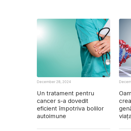
December 28, 2024
Decemb
Un tratament pentru
Oame
cancer s-a dovedit
crea
eficient împotriva bolilor
gen
autoimune
viaț