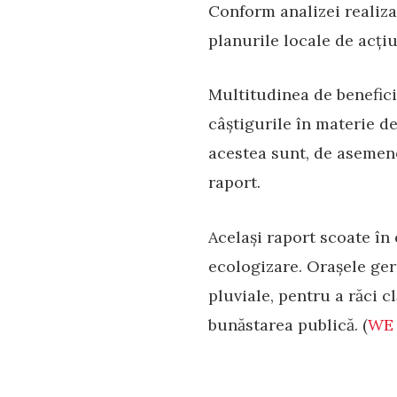
Conform analizei realiza
planurile locale de acți
Multitudinea de benefici
câștigurile în materie d
acestea sunt, de asemene
raport.
Același raport scoate în
ecologizare. Orașele ger
pluviale, pentru a răci c
bunăstarea publică. (
WE