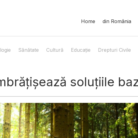
Home
din România
logie
Sănătate
Cultură
Educație
Drepturi Civile
brățișează soluțiile ba