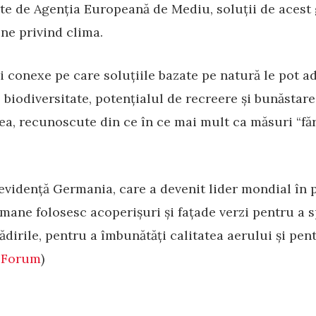
te de Agenția Europeană de Mediu, soluții de acest
une privind clima.
i conexe pe care soluțiile bazate pe natură le pot a
e biodiversitate, potențialul de recreere și bunăsta
a, recunoscute din ce în ce mai mult ca măsuri “fără
 evidență Germania, care a devenit lider mondial în p
mane folosesc acoperișuri și fațade verzi pentru a s
lădirile, pentru a îmbunătăți calitatea aerului și pe
 Forum
)