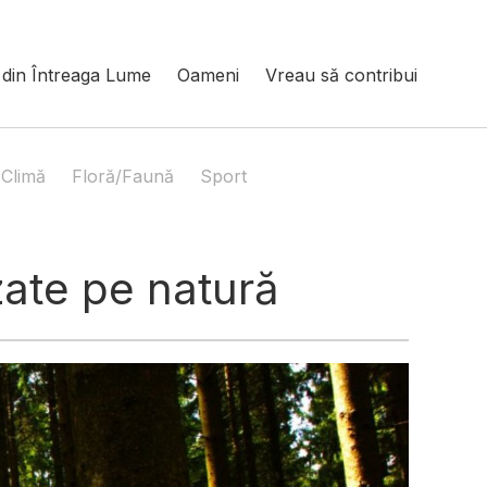
din Întreaga Lume
Oameni
Vreau să contribui
Climă
Floră/Faună
Sport
zate pe natură