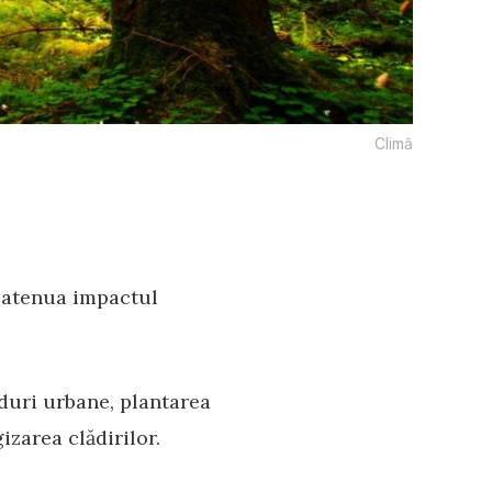
Climă
a atenua impactul
ăduri urbane, plantarea
izarea clădirilor.