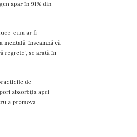
 gen apar în 91% din
duce, cum ar fi
rea mentală, înseamnă că
 regrete”, se arată în
racticile de
pori absorbția apei
ntru a promova