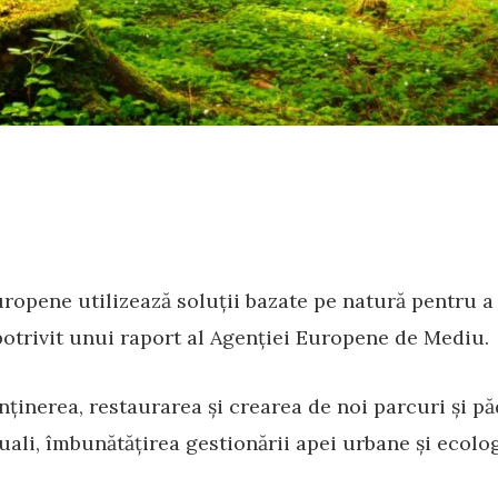
ropene utilizează soluții bazate pe natură pentru 
potrivit unui raport al Agenției Europene de Mediu.
nținerea, restaurarea și crearea de noi parcuri și p
ali, îmbunătățirea gestionării apei urbane și ecolog